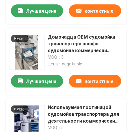
Лучшая цена
контактные
данные
Домочадца OEM судомойки
транспортера шкафа
судомойка коммерчески
автоматическая
MOQ：5
Цена：negotiable
Лучшая цена
контактные
данные
Используемая гостиницой
судомойка транспортера для
деятельности коммерчески
кухни легкой
MOQ：5