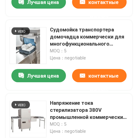
Лучшая цена
контактные
данные
Судомойка транспортера
домочадца коммерчески для
многофункционального
гостиниц автоматическое
MOQ：5
Цена：negotiable
Лучшая цена
контактные
данные
Напряжение тока
стерилизатора 380V
промышленной коммерчески
судомойки
MOQ：5
высокотемпературное
Цена：negotiable