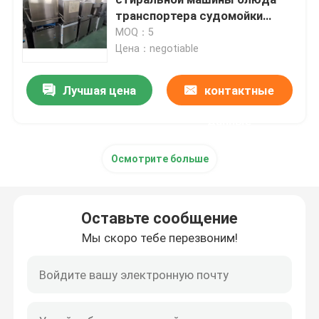
транспортера судомойки
ресторана
MOQ：5
Автоматическая машина судомойки
Цена：negotiable
Судомойка транспортера коммерчески
Лучшая цена
контактные
данные
Тип судомойка полета
Осмотрите больше
Промышленная стиральная машина блюда
Оставьте сообщение
Коммерчески судомойка Undercounter
Мы скоро тебе перезвоним!
Коммерчески судомойка кухни
Части судомойки кухни