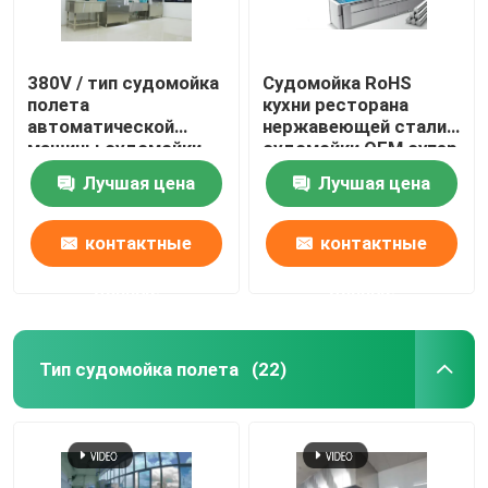
380V / тип судомойка
Судомойка RoHS
полета
кухни ресторана
автоматической
нержавеющей стали
машины судомойки
судомойки OEM супер
3P коммерчески
тихая
Лучшая цена
Лучшая цена
контактные
контактные
данные
данные
Тип судомойка полета
(22)