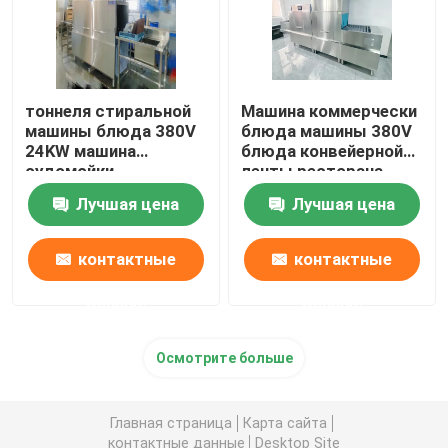
тоннеля стиральной
Машина коммерчески
машины блюда 380V
блюда машины 380V
24KW машина
блюда конвейерной
судомойки
ленты ресторана
промышленного
более сухая
Лучшая цена
Лучшая цена
профессиональная
контактные
контактные
данные
данные
Осмотрите больше
Главная страница
Карта сайта
контактные данные
Desktop Site