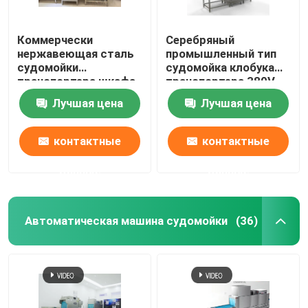
Коммерчески
Серебряный
нержавеющая сталь
промышленный тип
судомойки
судомойка клобука
транспортера шкафа
транспортера 380V
судомойки
Лучшая цена
Лучшая цена
коммерчески
контактные
контактные
данные
данные
Автоматическая машина судомойки
(36)