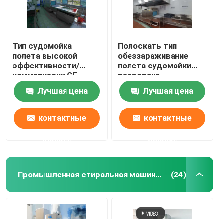
Тип судомойка
Полоскать тип
полета высокой
обеззараживание
эффективности/
полета судомойки
коммерчески CE
ресторана
судомойки ресторана
коммерчески
Лучшая цена
Лучшая цена
контактные
контактные
данные
данные
Промышленная стиральная машина блюда
(24)