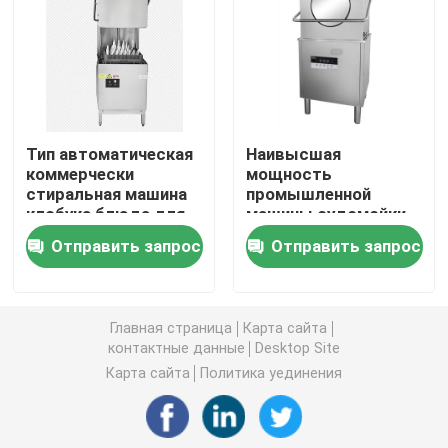
Автоматическая машина судомойки
Судомойка транспортера коммерчески
Тип автоматическая
Наивысшая
коммерчески
мощность
Тип судомойка полета
стиральная машина
промышленной
клобука блюда для
машины судомойки
используемой кухни
кухни коммерчески
Промышленная стиральная машина блюда
Отправить запрос
Отправить запрос
электрическая
Коммерчески судомойка Undercounter
Главная страница
Карта сайта
контактные данные
Desktop Site
Коммерчески судомойка кухни
Карта сайта
Политика уединения
Части судомойки кухни