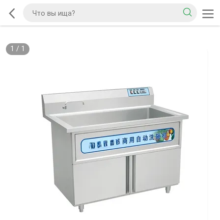
1
/
1