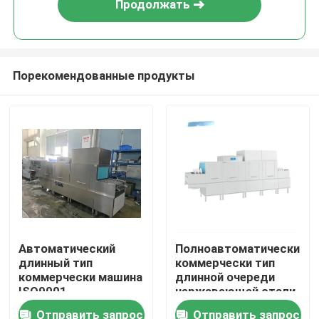
Продолжать
Порекомендованные продукты
Главная страница
Автоматический
Полноавтоматический
длинный тип
коммерчески тип
Продукция
коммерчески машина
длинной очереди
ISO9001
нержавеющей стали
транспортера
машины судомойки
Отправить запрос
Отправить запрос
VR - шоу