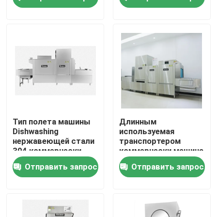
судомойки
О Компании
Наша фабрика
контроль качества
контактные данные
Тип полета машины
Длинным
Dishwashing
используемая
нержавеющей стали
транспортером
Отправить запрос
304 коммерчески
коммерчески машина
судомойки
Отправить запрос
Отправить запрос
Freestanding
Коммерчески машина судомойки
Судомойка транспортера шкафа