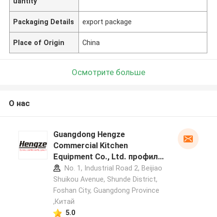
uantity
Packaging Details
export package
Place of Origin
China
Осмотрите больше
О нас
Guangdong Hengze
Commercial Kitchen
Equipment Co., Ltd. профиль
производителя
No. 1, Industrial Road 2, Beijiao
Shuikou Avenue, Shunde District,
Foshan City, Guangdong Province
,Китай
5.0