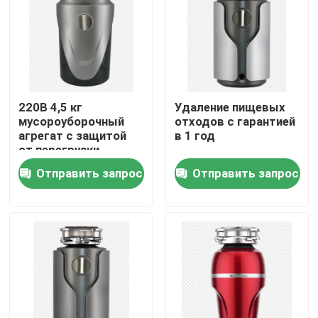
О Компании
Наша фабрика
220В 4,5 кг
Удаление пищевых
мусороуборочный
отходов с гарантией
контроль качества
агрегат с защитой
в 1 год
от перегрузки
фланца раковины
Отправить запрос
Отправить запрос
контактные данные
SUS
Отправить запрос
Коммерчески машина судомойки
Судомойка транспортера шкафа